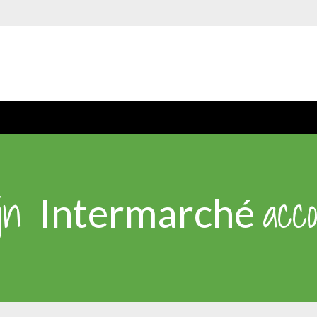
ijn
acc
Intermarché