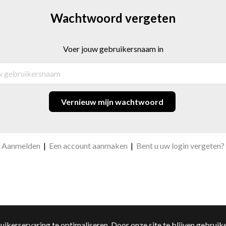
Wachtwoord vergeten
Voer jouw gebruikersnaam in
Vernieuw mijn wachtwoord
Aanmelden
|
Een account aanmaken
|
Bent u uw login vergeten?
kerservaring te optimaliseren. Door onze site te blijven gebruike